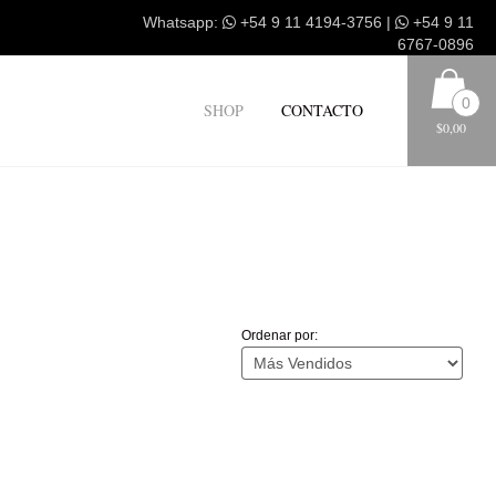
Whatsapp:
+54 9 11 4194-3756
|
+54 9 11
6767-0896
0
SHOP
CONTACTO
$0,00
Ordenar por: