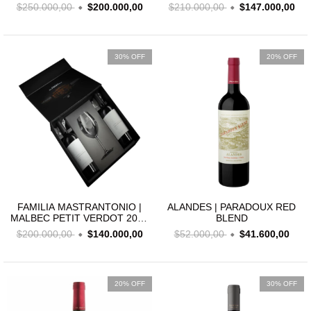
BOTELLA + 2 COPAS
$250.000,00
$200.000,00
$210.000,00
$147.000,00
30% OFF
20% OFF
FAMILIA MASTRANTONIO |
ALANDES | PARADOUX RED
MALBEC PETIT VERDOT 2018
BLEND
| ESTUCHE 2 BOTELLAS + 1
$200.000,00
$140.000,00
$52.000,00
$41.600,00
COPA
20% OFF
30% OFF