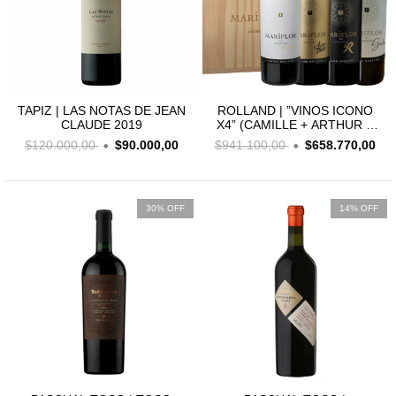
TAPIZ | LAS NOTAS DE JEAN
ROLLAND | ”VINOS ICONO
CLAUDE 2019
X4” (CAMILLE + ARTHUR &
THEO + RAPHAEL + GIULIA)
$120.000,00
$90.000,00
$941.100,00
$658.770,00
30% OFF
14% OFF