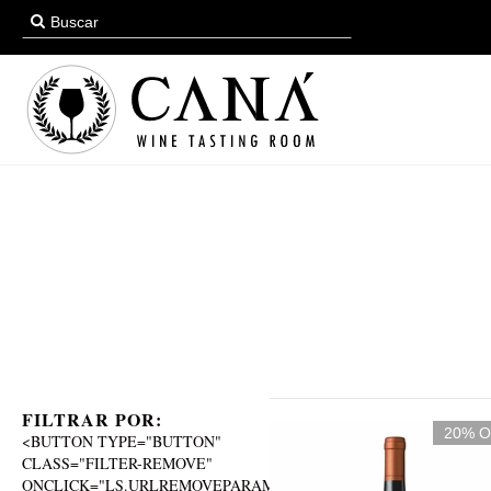
FILTRAR POR:
20% 
<BUTTON TYPE="BUTTON"
CLASS="FILTER-REMOVE"
ONCLICK="LS.URLREMOVEPARAM('BODEGA',