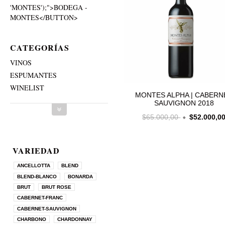
'MONTES');">BODEGA -
MONTES</BUTTON>
CATEGORÍAS
VINOS
ESPUMANTES
WINELIST
MONTES ALPHA | CABERN
SAUVIGNON 2018
$65.000,00
$52.000,0
VARIEDAD
ANCELLOTTA
BLEND
BLEND-BLANCO
BONARDA
BRUT
BRUT ROSE
CABERNET-FRANC
CABERNET-SAUVIGNON
CHARBONO
CHARDONNAY