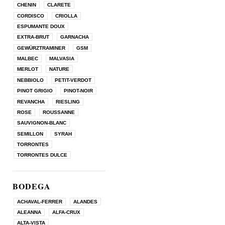
CHENIN
CLARETE
CORDISCO
CRIOLLA
ESPUMANTE DOUX
EXTRA-BRUT
GARNACHA
GEWÜRZTRAMINER
GSM
MALBEC
MALVASIA
MERLOT
NATURE
NEBBIOLO
PETIT-VERDOT
PINOT GRIGIO
PINOT-NOIR
REVANCHA
RIESLING
ROSE
ROUSSANNE
SAUVIGNON-BLANC
SEMILLON
SYRAH
TORRONTES
TORRONTES DULCE
BODEGA
ACHAVAL-FERRER
ALANDES
ALEANNA
ALFA-CRUX
ALTA-VISTA