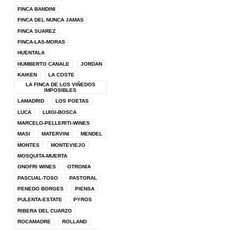
FINCA BANDINI
FINCA DEL NUNCA JAMAS
FINCA SUAREZ
FINCA-LAS-MORAS
HUENTALA
HUMBERTO CANALE
JORDAN
KAIKEN
LA COSTE
LA FINCA DE LOS VIÑEDOS
IMPOSIBLES
LAMADRID
LOS POETAS
LUCA
LUIGI-BOSCA
MARCELO-PELLERITI-WINES
MASI
MATERVINI
MENDEL
MONTES
MONTEVIEJO
MOSQUITA-MUERTA
ONOFRI WINES
OTRONIA
PASCUAL-TOSO
PASTORAL
PENEDO BORGES
PIENSA
PULENTA-ESTATE
PYROS
RIBERA DEL CUARZO
ROCAMADRE
ROLLAND