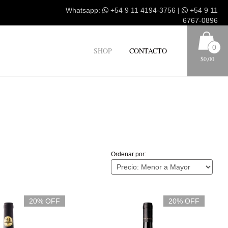
Whatsapp:
+54 9 11 4194-3756
|
+54 9 11
6767-0896
0
SHOP
CONTACTO
$0,00
Ordenar por:
20% OFF
20% OFF