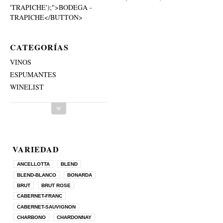
'TRAPICHE');">BODEGA -
TRAPICHE</BUTTON>
CATEGORÍAS
VINOS
ESPUMANTES
WINELIST
VARIEDAD
ANCELLOTTA
BLEND
BLEND-BLANCO
BONARDA
BRUT
BRUT ROSE
CABERNET-FRANC
CABERNET-SAUVIGNON
CHARBONO
CHARDONNAY