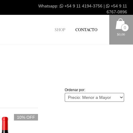
Whatsapp:
+54 9 11 4194-3756
|
+54 9 11
6767-0896
0
SHOP
CONTACTO
$0,00
Ordenar por:
10% OFF