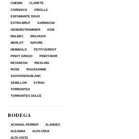
CHENIN
CLARETE
CORDISCO
CRIOLLA
ESPUMANTE DOUX
EXTRA-BRUT
GARNACHA
GEWÜRZTRAMINER
GSM
MALBEC
MALVASIA
MERLOT
NATURE
NEBBIOLO
PETIT-VERDOT
PINOT GRIGIO
PINOT-NOIR
REVANCHA
RIESLING
ROSE
ROUSSANNE
SAUVIGNON-BLANC
SEMILLON
SYRAH
TORRONTES
TORRONTES DULCE
BODEGA
ACHAVAL-FERRER
ALANDES
ALEANNA
ALFA-CRUX
ALTA-VISTA