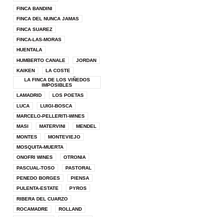
FINCA BANDINI
FINCA DEL NUNCA JAMAS
FINCA SUAREZ
FINCA-LAS-MORAS
HUENTALA
HUMBERTO CANALE
JORDAN
KAIKEN
LA COSTE
LA FINCA DE LOS VIÑEDOS
IMPOSIBLES
LAMADRID
LOS POETAS
LUCA
LUIGI-BOSCA
MARCELO-PELLERITI-WINES
MASI
MATERVINI
MENDEL
MONTES
MONTEVIEJO
MOSQUITA-MUERTA
ONOFRI WINES
OTRONIA
PASCUAL-TOSO
PASTORAL
PENEDO BORGES
PIENSA
PULENTA-ESTATE
PYROS
RIBERA DEL CUARZO
ROCAMADRE
ROLLAND